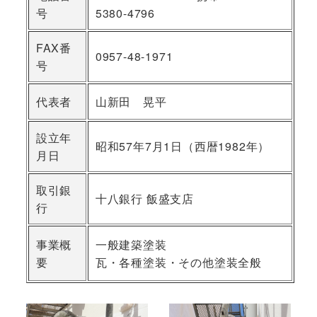
号
5380-4796
FAX番
0957-48-1971
号
代表者
山新田 晃平
設立年
昭和57年7月1日（西暦1982年）
月日
取引銀
十八銀行 飯盛支店
行
事業概
一般建築塗装
要
瓦・各種塗装・その他塗装全般