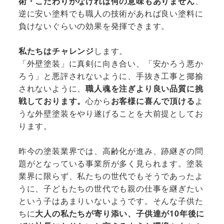
術・こだわりがなければ何の意味もありません
、
逆に安い塗料でも職人の技術があれば良い塗料に
負けないぐらいの効果を発揮できます。
私たちはチャレンジ
します。
「外壁塗装」に真剣に向き合い、「安かろう悪か
ろう」と悪評されないように、手抜き工事と揶揄
されないように、
職人魂を注ぎより良い品質に挑
戦しております。
心から
お客様に喜んで頂ける
よ
うな外壁塗装をやり遂げることを大前提としてお
ります。
昨今の塗装業界では、高齢化が進み、跡継ぎの問
題がとなっている事業所が多く見られます。塗装
業界に限らず、私たちの世代でもそうであったよ
うに、子どもたちの世代でも親の仕事を継ぎたい
という子はあまりいないようです。そんな子供た
ちに
大人の私たちが寄り添い、子供達が10年後に