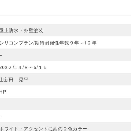
屋上防水・外壁塗装
シリコンプラン/期待耐候性年数９年～1２年
–
202２年４/８～5/１５
山新田 晃平
HP
–
ホワイト・アクセントに紺の２色カラー