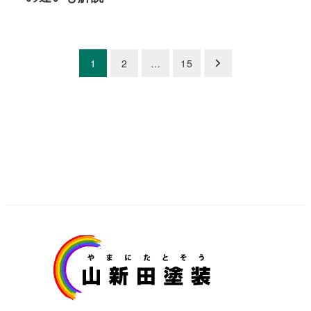
投
1
2
…
15
稿
の
ペ
ー
ジ
送
り