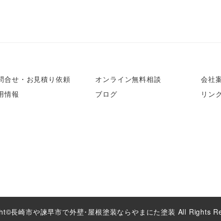
問合せ・お見積り依頼
オンライン無料相談
会社
用情報
ブログ
リン
ht©
長崎市や諫早市で外壁･屋根塗装ならやまにた塗装
All Rights R