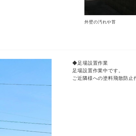
外壁の汚れや苔
◆足場設置作業
足場設置作業中です。
ご近隣様への塗料飛散防止