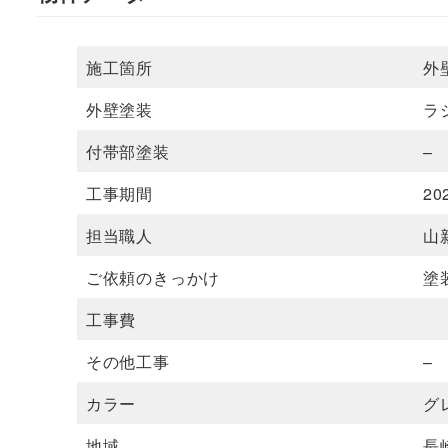
施工箇所
外
外壁塗装
ラ
付帯部塗装
–
工事期間
20
担当職人
山
ご依頼のきっかけ
塗
工事費
その他工事
–
カラー
グ
地域
長