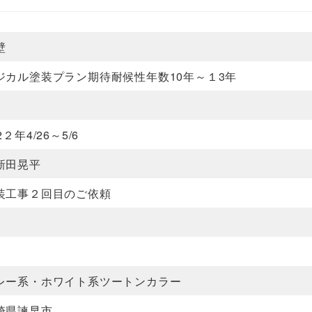
壁
ジカル塗装プラン期待耐候性年数10年～１3年
2２年4/26～5/6
新田晃平
装工事２回目のご依頼
レー系・ホワイト系ツートンカラー
崎県諫早市