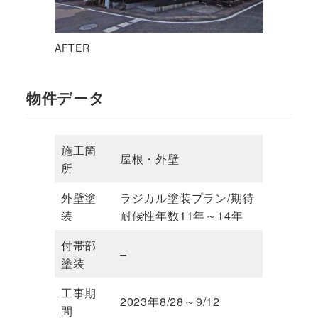
AFTER
物件データ
施工箇
屋根・外壁
所
外壁塗
ラジカル塗装プラン/期待
装
耐候性年数11年～14年
付帯部
–
塗装
工事期
2023年8/28～9/12
間