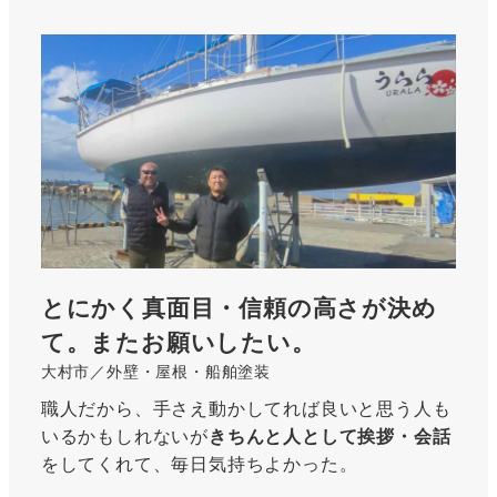
<strong>
詳
細
は
こ
ち
ら
</strong>
とにかく真面目・信頼の高さが決め
て。またお願いしたい。
大村市／外壁・屋根・船舶塗装
職人だから、手さえ動かしてれば良いと思う人も
いるかもしれないが
きちんと人として挨拶・会話
をしてくれて、毎日気持ちよかった。