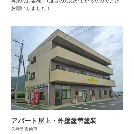
再来のお客様／1度目の対応がよかったのでまた
お願いしました！
<strong>
詳
細
は
こ
ち
ら
</strong>
アパート屋上・外壁塗替塗装
長崎県雲仙市