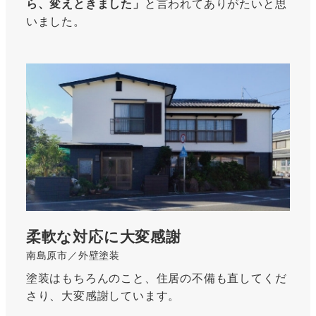
ら、変えときました」
と言われてありがたいと思
いました。
<strong>
詳
細
は
こ
ち
ら
</strong>
柔軟な対応に大変感謝
南島原市／外壁塗装
塗装はもちろんのこと、住居の不備も直してくだ
さり、大変感謝しています。