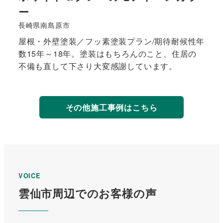
ー
長崎県南島原市
屋根・外壁塗装／フッ素塗装プラン/期待耐候性年
数15年～18年。塗装はもちろんのこと、住居の
不備も直して下さり大変感謝しています。
<strong>
詳
その他施工事例はこちら
細
は
こ
ち
ら
</strong>
VOICE
雲仙市周辺でのお客様の声