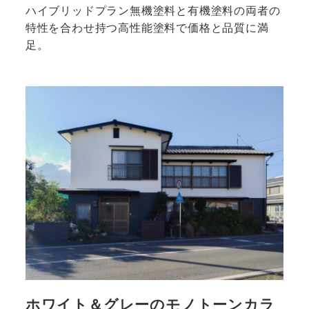
ハイブリッドプラン無機塗料と有機塗料の両者の
特性を合わせ持つ高性能塗料で価格と品質に満
足。
<strong>
詳
細
は
こ
ち
ら
</strong>
ホワイト＆グレーのモノトーンカラ