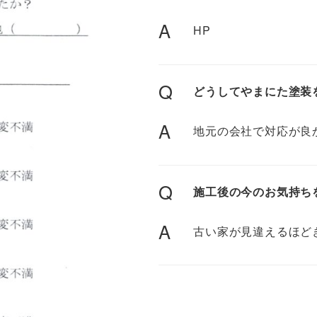
A
HP
Q
どうしてやまにた塗装
A
地元の会社で対応が良
Q
施工後の今のお気持ち
A
古い家が見違えるほど