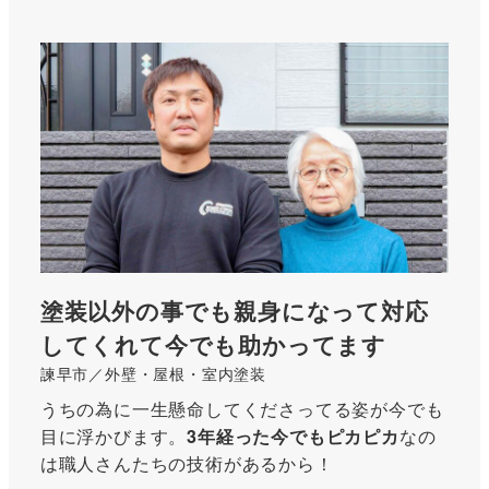
<strong>
詳
細
は
こ
ち
ら
</strong>
塗装以外の事でも親身になって対応
してくれて今でも助かってます
諫早市／外壁・屋根・室内塗装
うちの為に一生懸命してくださってる姿が今でも
目に浮かびます。
3年経った今でもピカピカ
なの
は職人さんたちの技術があるから！