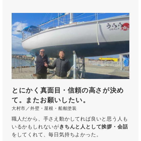
<strong>
詳
細
は
こ
ち
ら
</strong>
とにかく真面目・信頼の高さが決め
て。またお願いしたい。
大村市／外壁・屋根・船舶塗装
職人だから、手さえ動かしてれば良いと思う人も
いるかもしれないが
きちんと人として挨拶・会話
をしてくれて、毎日気持ちよかった。