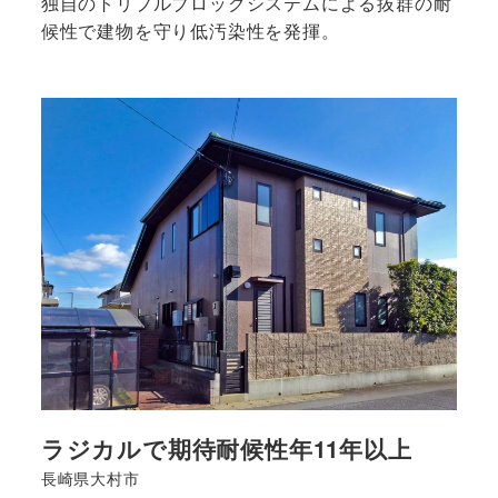
独自のトリプルブロックシステムによる抜群の耐
候性で建物を守り低汚染性を発揮。
<strong>
詳
細
は
こ
ち
ら
</strong>
ラジカルで期待耐候性年11年以上
長崎県大村市