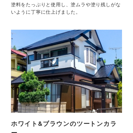
塗料をたっぷりと使用し、塗ムラや塗り残しがな
いように丁寧に仕上げました。
<strong>
詳
細
は
こ
ち
ら
</strong>
ホワイト&ブラウンのツートンカラ
ー