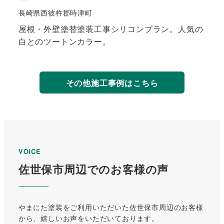
長崎県西彼杵郡時津町
屋根・外壁塗替塗装工事シリコンプラン。人気の
白とのツートンカラー。
<strong>
詳
その他施工事例はこちら
細
は
こ
ち
ら
</strong>
VOICE
佐世保市周辺でのお客様の声
やまにた塗装をご利用いただいた佐世保市周辺のお客様
から、嬉しいお声をいただいております。